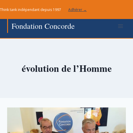
Aller
Think tank indépendant depuis 1997
Adhérer →
au
contenu
Fondation Concorde
évolution de l’Homme