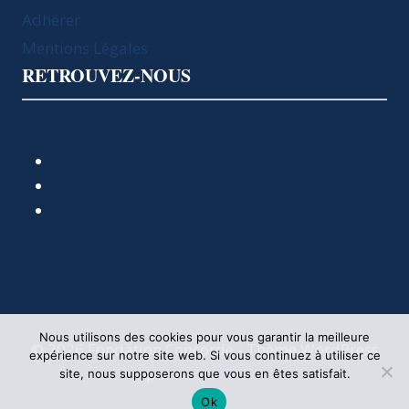
Adhérer
Mentions Légales
RETROUVEZ-NOUS
Nous utilisons des cookies pour vous garantir la meilleure
© 2026 Fondation Concorde - Thème WordPress
expérience sur notre site web. Si vous continuez à utiliser ce
par
Kadence WP
site, nous supposerons que vous en êtes satisfait.
Ok