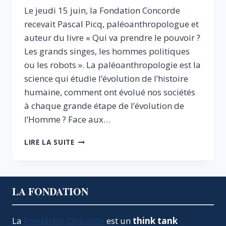
Le jeudi 15 juin, la Fondation Concorde
recevait Pascal Picq, paléoanthropologue et
auteur du livre « Qui va prendre le pouvoir ?
Les grands singes, les hommes politiques
ou les robots ». La paléoanthropologie est la
science qui étudie l’évolution de l’histoire
humaine, comment ont évolué nos sociétés
à chaque grande étape de l’évolution de
l’Homme ? Face aux…
QUI
LIRE LA SUITE
VA
PRENDRE
LE
POUVOIR
LA FONDATION
?
LES
GRANDS
La
Fondation Concorde
est un
think tank
SINGES,