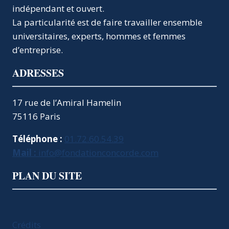
indépendant et ouvert.
LES
HOMMES
La particularité est de faire travailler ensemble
POLITIQUES
universitaires, experts, hommes et femmes
OU
d’entreprise.
LES
ROBOTS
ADRESSES
17 rue de l’Amiral Hamelin
75116 Paris
Téléphone :
01.72.60.54.39
Mail :
info@fondationconcorde.com
PLAN DU SITE
Crédits