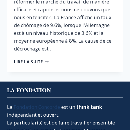
réformer le marché du travail de manière
efficace et rapide, et nous ne pouvons que
nous en féliciter. La France affiche un taux
de chômage de 9.6%, lorsque l'Allemagne
est à un niveau historique de 3,6% et la
moyenne européenne à 8%. La cause de ce
décrochage est…
DROIT
LIRE LA SUITE
DU
TRAVAIL
:
UNE
LA FONDATION
ORDONNANCE
POUR
SOIGNER
La
Fondation Concorde
est un
think tank
UN
indépendant et ouvert.
MAL
PROFOND
La particularité est de faire travailler ensemble