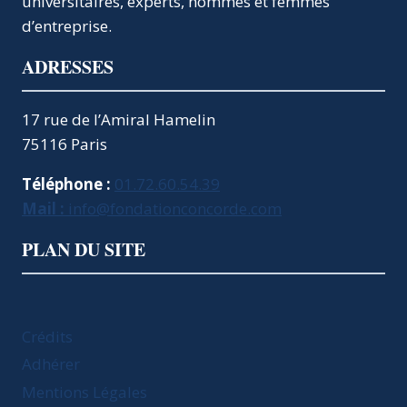
universitaires, experts, hommes et femmes
d’entreprise.
ADRESSES
17 rue de l’Amiral Hamelin
75116 Paris
Téléphone :
01.72.60.54.39
Mail :
info@fondationconcorde.com
PLAN DU SITE
Crédits
Adhérer
Mentions Légales