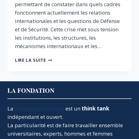
permettant de constater dans quels cadres
fonctionnent actuellement les relations
internationales et les questions de Défense
et de Sécurité. Cette crise met sous tension
les institutions, les structures, les
mécanismes internationaux et les…
POUR
LIRE LA SUITE
UNE
NOUVELLE
STRATÉGIE
DE
LA FONDATION
DÉFENSE
ET
DE
La
Fondation Concorde
est un
think tank
SÉCURITÉ
indépendant et ouvert.
:
APRÈS
La particularité est de faire travailler ensemble
LE
universitaires, experts, hommes et femmes
11