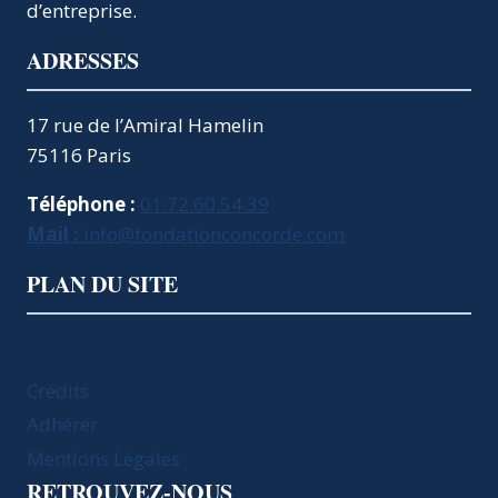
d’entreprise.
SEPTEMBRE
2001
ADRESSES
17 rue de l’Amiral Hamelin
75116 Paris
Téléphone :
01.72.60.54.39
Mail :
info@fondationconcorde.com
PLAN DU SITE
Crédits
Adhérer
Mentions Légales
RETROUVEZ-NOUS