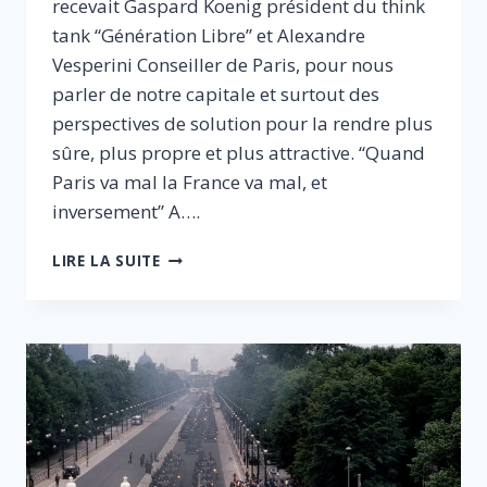
recevait Gaspard Koenig président du think
tank “Génération Libre” et Alexandre
Vesperini Conseiller de Paris, pour nous
parler de notre capitale et surtout des
perspectives de solution pour la rendre plus
sûre, plus propre et plus attractive. “Quand
Paris va mal la France va mal, et
inversement” A….
COMMENT
LIRE LA SUITE
VOIR
PARIS
EN
GRAND
:
PLUS
SÛRE,
PLUS
PROPRE,
PLUS