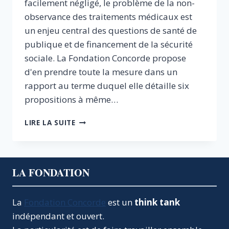
facilement négligé, le problème de la non-
observance des traitements médicaux est
un enjeu central des questions de santé de
publique et de financement de la sécurité
sociale. La Fondation Concorde propose
d'en prendre toute la mesure dans un
rapport au terme duquel elle détaille six
propositions à même…
L’OBSERVANCE
LIRE LA SUITE
DES
TRAITEMENTS
:
UN
LA FONDATION
DÉFI
AUX
POLITIQUES
La
Fondation Concorde
est un
think tank
DE
indépendant et ouvert.
SANTÉ