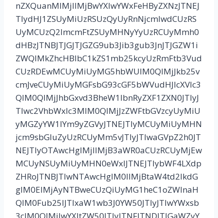
nZXQuanMlMjIlMjBwYXlwYWxFeHByZXNzJTNEJ
TIydHJ1ZSUyMiUzRSUzQyUyRnNjcmlwdCUzRS
UyMCUzQ2lmcmFtZSUyMHNyYyUzRCUyMmh0
dHBzJTNBJTJGJTJGZG9ub3Jib3gub3JnJTJGZW1i
ZWQlMkZhcHBlbC1kZS1mb25kcyUzRmFtb3Vud
CUzRDEwMCUyMiUyMG5hbWUlM0QlMjJkb25v
cmJveCUyMiUyMGFsbG93cGF5bWVudHJlcXVlc3
QlM0QlMjJhbGxvd3BheW1lbnRyZXF1ZXN0JTIyJ
TIwc2VhbWxlc3MlM0QlMjJzZWFtbGVzcyUyMiU
yMGZyYW1lYm9yZGVyJTNEJTIyMCUyMiUyMHN
jcm9sbGluZyUzRCUyMm5vJTIyJTIwaGVpZ2h0JT
NEJTIyOTAwcHglMjIlMjB3aWR0aCUzRCUyMjEw
MCUyNSUyMiUyMHN0eWxlJTNEJTIybWF4LXdp
ZHRoJTNBJTIwNTAwcHglM0IlMjBtaW4td2lkdG
glM0ElMjAyNTBweCUzQiUyMG1heC1oZWlnaH
QlM0Fub25lJTIxaW1wb3J0YW50JTIyJTIwYWxsb
3clM0QlMjJwYXltZW50JTIyJTNFJTNDJTJGaWZyY