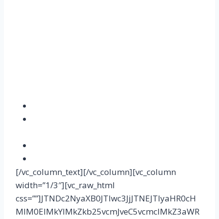
Votre contribution permet à la
Fondation
Concorde
de jouer un rôle de stimulation sur le
plan des idées mais aussi un rôle d’animation
dans le débat public.
Si vous souhaitez :
Etre présents à nos événements
Participer à l’élaboration et la réflexion des
propositions
Rejoignez un groupe de travail
Recevoir nos publications
[/vc_column_text][/vc_column][vc_column
width=”1/3″][vc_raw_html
css=””]JTNDc2NyaXB0JTIwc3JjJTNEJTIyaHR0cH
MlM0ElMkYlMkZkb25vcmJveC5vcmclMkZ3aWR