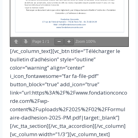
Page
1
/
1
Zoom
100%
[/vc_column_text][vc_btn title=”Télécharger le
bulletin d’adhésion” style=”outline”
color=”warning” align=”center”
i_icon_fontawesome=”far fa-file-pdf”
button_block=”true” add_icon=”true”
link=”url:https%3A%2F%2Fwww.fondationconco
rde.com%2Fwp-
content%2Fuploads%2F2025%2F02%2FFormul
aire-dadhesion-2025-PM.pdf|target:_blank”]
[/vc_tta_section][/vc_tta_accordion][/vc_column]
[vc_column width=”1/3″][vc_column_text]