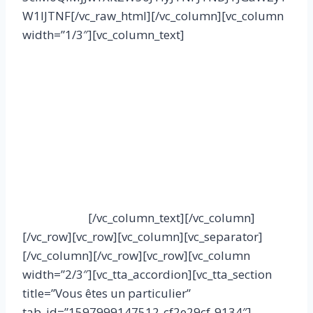
W1lJTNF[/vc_raw_html][/vc_column][vc_column
width=”1/3″][vc_column_text]
Par voie postale
Vous pouvez également envoyer vos dons à
l’adresse suivante :
Fondation Concorde
17 Rue de l’Amiral Hamelin
75116 Paris
[/vc_column_text][/vc_column]
[/vc_row][vc_row][vc_column][vc_separator]
[/vc_column][/vc_row][vc_row][vc_column
width=”2/3″][vc_tta_accordion][vc_tta_section
title=”Vous êtes un particulier”
tab_id=”1597999147512-cf2e29cf-9134″]