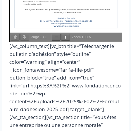
Page
1
/
1
Zoom
100%
[/vc_column_text][vc_btn title=”Télécharger le
bulletin d’adhésion” style=”outline”
color=”warning” align=”center”
i_icon_fontawesome=”far fa-file-pdf”
button_block=”true” add_icon=”true”
link=”url:https%3A%2F%2Fwww.fondationconco
rde.com%2Fwp-
content%2Fuploads%2F2025%2F02%2FFormul
aire-dadhesion-2025.pdf|target:_blank”]
[/vc_tta_section][vc_tta_section title=”Vous êtes
une entreprise ou une personne morale”