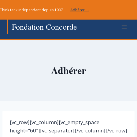
Think tank indépendant depuis 1997
Adhérer →
Fondation Concorde
Adhérer
[vc_row][vc_column][vc_empty_space
height=”60″][vc_separator][/vc_column][/vc_row]