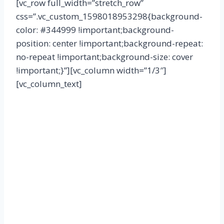
[vc_row full_width=”stretch_row”
css=”.vc_custom_1598018953298{background-
color: #344999 !important;background-
position: center !important;background-repeat:
no-repeat !important;background-size: cover
!important;}”][vc_column width=”1/3″]
[vc_column_text]
Rejoignez-nous !
Financée par des contributions de personnes
physiques et morales la Fondation Concorde est
une association loi 1901, reconnue d’intérêt
général, ce qui permet à ses donateurs de
bénéficier des réductions d’impôts prévues aux
articles 200 et 238 bis du CGI.