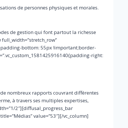
tisations de personnes physiques et morales.
hodes de gestion qui font partout la richesse
 full_width=”stretch_row”
;padding-bottom: 55px !important;border-
css=”.vc_custom_1581425916140{padding-right:
e de nombreux rapports couvrant différentes
rme, à travers ses multiples expertises,
dth=”1/2″][diffusal_progress_bar
 title=”Médias” value=”53″][/vc_column]