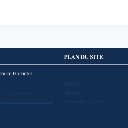
S
PLAN DU SITE
Amiral Hamelin
Crédits
Adhérer
01.72.60.54.39
fondationconcorde.com
Mentions Légales