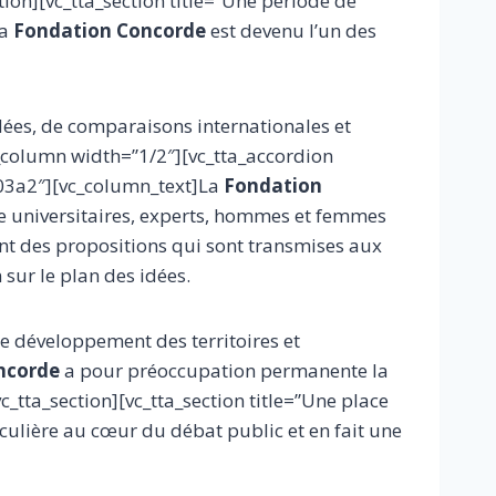
ion][vc_tta_section title=”Une période de
la
Fondation Concorde
est devenu l’un des
idées, de comparaisons internationales et
vc_column width=”1/2″][vc_tta_accordion
-03a2″][vc_column_text]La
Fondation
le universitaires, experts, hommes et femmes
ant des propositions qui sont transmises aux
 sur le plan des idées.
e développement des territoires et
ncorde
a pour préoccupation permanente la
c_tta_section][vc_tta_section title=”Une place
ulière au cœur du débat public et en fait une