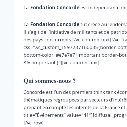
La
Fondation Concorde
est indépendante de t
La
Fondation Concorde
fut créée au lendemai
Il s’agit de l’initiative de militants et de pat
des pays concurrents.[/vc_column_text][/vc_tt
css=”.vc_custom_1597237160035{border-botto
bottom-color: #e7e7e7 !important;border-bot
8% !important;}”][vc_column_text]
Qui sommes-nous ?
Concorde est l’un des premiers think tank éc
thématiques regroupées par secteurs d’intérêts
prenant en compte les intérêts de la France e
title=”Événements” value=”41″][diffusal_progr
[/vc_row]