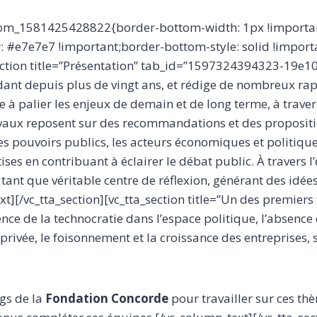
ustom_1581425428822{border-bottom-width: 1px !importa
 #e7e7e7 !important;border-bottom-style: solid !importa
section title=”Présentation” tab_id=”1597324394323-19e1
nt depuis plus de vingt ans, et rédige de nombreux rap
he à palier les enjeux de demain et de long terme, à trave
travaux reposent sur des recommandations et des propositi
les pouvoirs publics, les acteurs économiques et politique
ises en contribuant à éclairer le débat public. À travers 
nt que véritable centre de réflexion, générant des idées
text][/vc_tta_section][vc_tta_section title=”Un des premi
 de la technocratie dans l’espace politique, l’absence 
e privée, le foisonnement et la croissance des entreprises,
gs de la
Fondation Concorde
pour travailler sur ces t