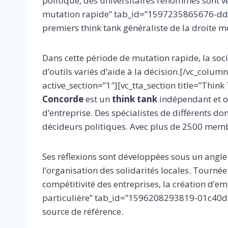
politique, des universitaires renommés sont v
mutation rapide” tab_id=”1597235865676-ddcf
premiers think tank généraliste de la droite 
Dans cette période de mutation rapide, la soci
d’outils variés d’aide à la décision.[/vc_colu
active_section=”1″][vc_tta_section title=”T
Concorde
est un
think tank
indépendant et ou
d’entreprise. Des spécialistes de différents d
décideurs politiques. Avec plus de 2500 memb
Ses réflexions sont développées sous un angle
l’organisation des solidarités locales. Tournée
compétitivité des entreprises, la création d’em
particulière” tab_id=”1596208293819-01c40d84
source de référence.