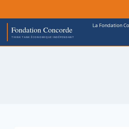
Aller
au
contenu
La Fondation C
Fondation Concorde
THINK TANK ÉCONOMIQUE INDÉPENDANT