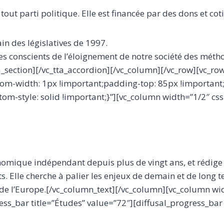
out parti politique. Elle est financée par des dons et co
n des législatives de 1997.
riotes conscients de l’éloignement de notre société des mét
a_section][/vc_tta_accordion][/vc_column][/vc_row][vc_row
m-width: 1px !important;padding-top: 85px !important
tom-style: solid !important;}”][vc_column width=”1/2″ 
onomique indépendant depuis plus de vingt ans, et rédig
. Elle cherche à palier les enjeux de demain et de long te
t de l’Europe.[/vc_column_text][/vc_column][vc_column wi
ess_bar title=”Études” value=”72″][diffusal_progress_bar