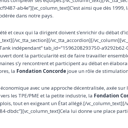
enus compléter ses équipes.[/vc_column_text][/vc_tta_sect
9487-ab4e”][vc_column_text]C’est ainsi que dès 1999, 
modérée dans notre pays.
été et ceux qui la dirigent doivent s’enrichir du débat d’
mn_text][/vc_tta_section][/vc_tta_accordion][/vc_column][
hink Tank indépendant” tab_id=”1596208293750-a9292b62
vert dont la particularité est de faire travailler ensemb
omaines s’y rencontrent et participent au débat en élabor
res, la
Fondation Concorde
joue un rôle de stimulation
 économique avec une approche décentralisée, axée sur l
 vers les TPE/PME et la petite industrie, la
Fondation Co
plois, tout en exigeant un État allégé.[/vc_column_text][/v
-dbdc”][vc_column_text]Cela lui donne une place partic