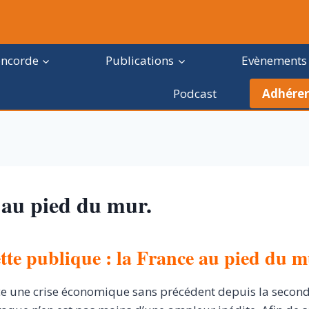
oncorde
Publications
Evènements
Podcast
Adhérer
 au pied du mur.
tte publique : la France au pied du m
e une crise économique sans précédent depuis la secon