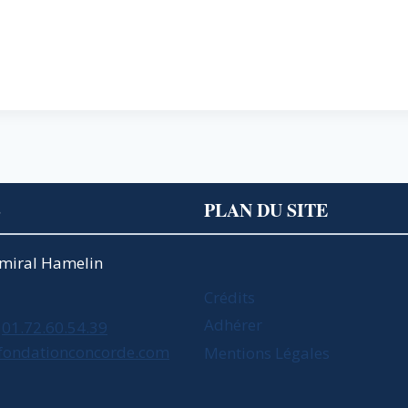
S
PLAN DU SITE
Amiral Hamelin
Crédits
Adhérer
01.72.60.54.39
fondationconcorde.com
Mentions Légales