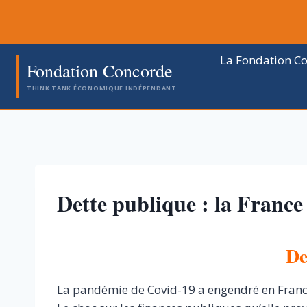
Aller
au
contenu
La Fondation C
Fondation Concorde
THINK TANK ÉCONOMIQUE INDÉPENDANT
Dette publique : la France
De
La pandémie de Covid-19 a engendré en Franc