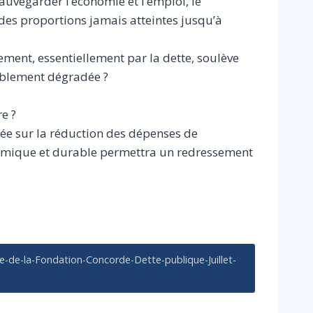
auvegarder l’économie et l’emploi, le
des proportions jamais atteintes jusqu’à
cement, essentiellement par la dette, soulève
rablement dégradée ?
e ?
ée sur la réduction des dépenses de
ynamique et durable permettra un redressement
e-de-la-Fondation-Concorde-Dette-publique-Juillet-