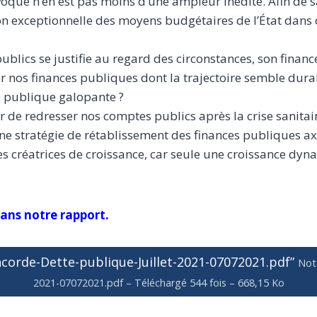
voque n’en est pas moins d’une ampleur inédite. Afin de s
on exceptionnelle des moyens budgétaires de l’État dans 
ublics se justifie au regard des circonstances, son finan
ur nos finances publiques dont la trajectoire semble du
te publique galopante ?
 de redresser nos comptes publics après la crise sanitair
e stratégie de rétablissement des finances publiques ax
es créatrices de croissance, car seule une croissance d
ans notre rapport.
corde-Dette-publique-Juillet-2021-07072021.pdf”
Not
2021-07072021.pdf – Téléchargé 544 fois – 668,15 Ko