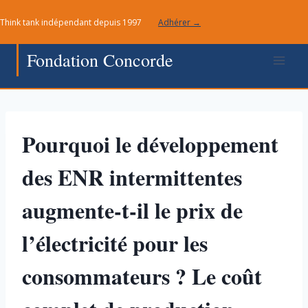
Aller
Think tank indépendant depuis 1997
Adhérer →
au
contenu
Fondation Concorde
Pourquoi le développement
des ENR intermittentes
augmente-t-il le prix de
l’électricité pour les
consommateurs ? Le coût