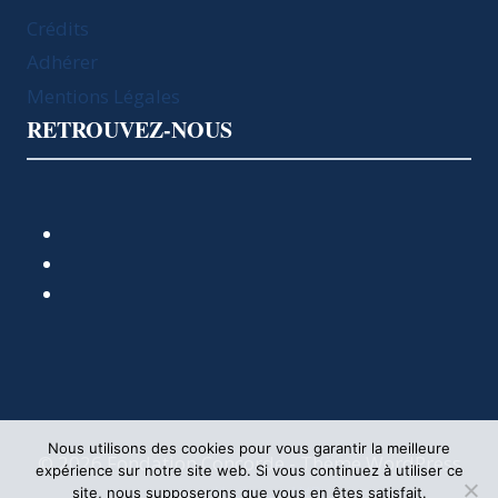
Crédits
Adhérer
Mentions Légales
RETROUVEZ-NOUS
Nous utilisons des cookies pour vous garantir la meilleure
© 2026 Fondation Concorde - Thème WordPress
expérience sur notre site web. Si vous continuez à utiliser ce
par
Kadence WP
site, nous supposerons que vous en êtes satisfait.