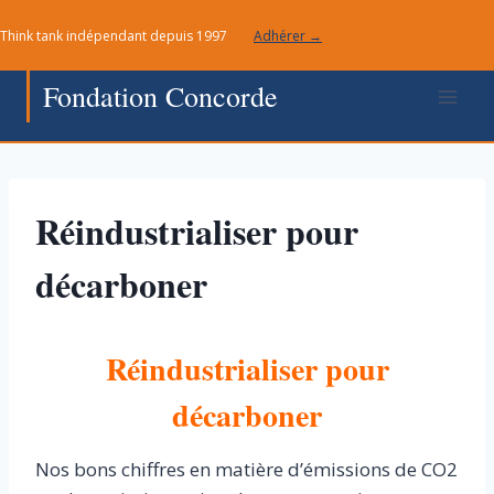
Aller
Think tank indépendant depuis 1997
Adhérer →
au
contenu
Fondation Concorde
Réindustrialiser pour
décarboner
Réindustrialiser pour
décarboner
Nos bons chiffres en matière d’émissions de CO2