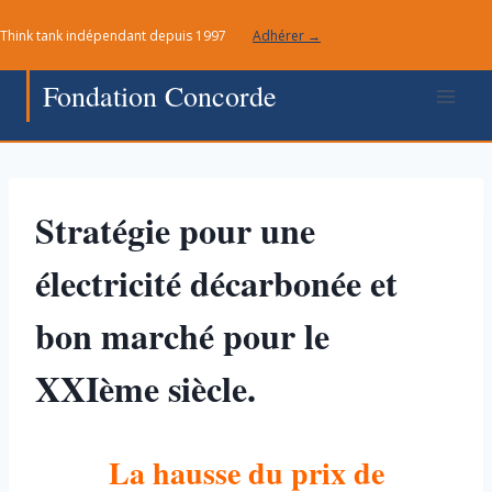
Aller
Think tank indépendant depuis 1997
Adhérer →
au
contenu
Fondation Concorde
Stratégie pour une
électricité décarbonée et
bon marché pour le
XXIème siècle.
La hausse du prix de