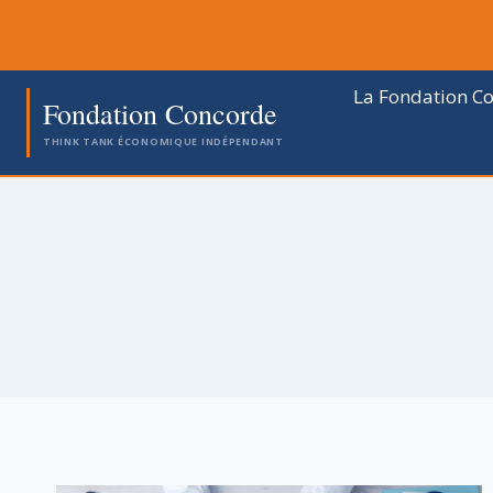
Aller
au
contenu
La Fondation C
Fondation Concorde
THINK TANK ÉCONOMIQUE INDÉPENDANT