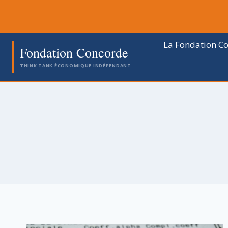
Aller
au
contenu
La Fondation C
Fondation Concorde
THINK TANK ÉCONOMIQUE INDÉPENDANT