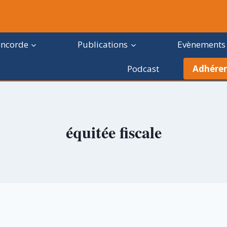
oncorde
Publications
Evènements
Podcast
Adhérer
équitée fiscale