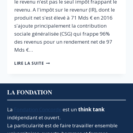
le revenu n'est pas le seul impôt frappant le
revenu. A l'impôt sur le revenur (IR), dont le
produit net s'est élevé à 71 Mds € en 2016
s'ajoute principalement la contribution
sociale généralisée (CSG) qui frappe 96%
des revenus pour un rendement net de 97
Mds €…
PLAIDOYER
LIRE LA SUITE
POUR
UNE
CONTRIBUTION
FORFAITAIRE
LA FONDATION
MINIMUM
SUR
LE
La
Fondation Concorde
est un
think tank
REVENU
indépendant et ouvert.
La particularité est de faire travailler ensemble