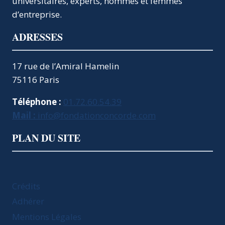
universitaires, experts, hommes et femmes
d’entreprise.
ADRESSES
17 rue de l’Amiral Hamelin
75116 Paris
Téléphone :
01.72.60.54.39
Mail :
info@fondationconcorde.com
PLAN DU SITE
Crédits
Adhérer
Mentions Légales