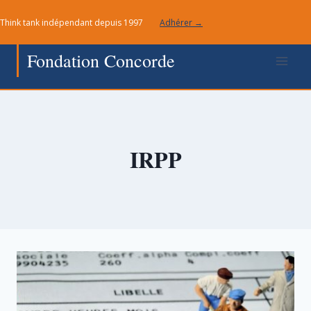
Aller
Think tank indépendant depuis 1997
Adhérer →
au
contenu
Fondation Concorde
IRPP