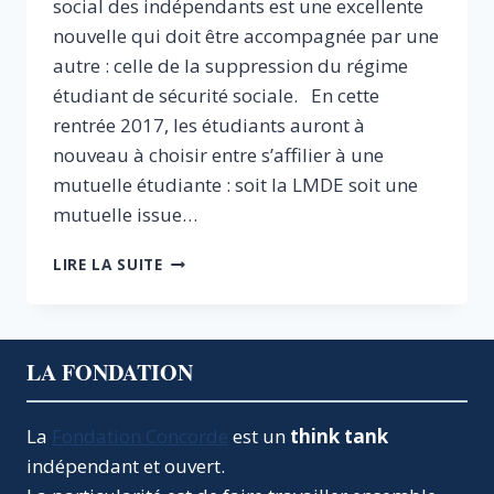
social des indépendants est une excellente
nouvelle qui doit être accompagnée par une
autre : celle de la suppression du régime
étudiant de sécurité sociale. En cette
rentrée 2017, les étudiants auront à
nouveau à choisir entre s’affilier à une
mutuelle étudiante : soit la LMDE soit une
mutuelle issue…
MUTUELLES
LIRE LA SUITE
ÉTUDIANTES
:
METTONS
FIN
LA FONDATION
À
UN
MONOPOLE
La
Fondation Concorde
est un
think tank
NÉFASTE
indépendant et ouvert.