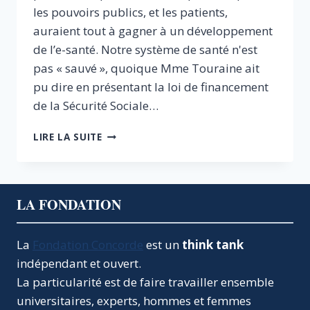
les pouvoirs publics, et les patients,
auraient tout à gagner à un développement
de l’e-santé. Notre système de santé n'est
pas « sauvé », quoique Mme Touraine ait
pu dire en présentant la loi de financement
de la Sécurité Sociale…
CINQ
LIRE LA SUITE
RÈGLES
POUR
RÉUSSIR
LA
LA FONDATION
RÉVOLUTION
DE
L’E-
La
Fondation Concorde
est un
think tank
SANTÉ
indépendant et ouvert.
La particularité est de faire travailler ensemble
universitaires, experts, hommes et femmes