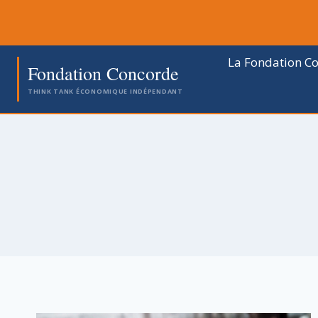
Aller
au
contenu
La Fondation C
Fondation Concorde
THINK TANK ÉCONOMIQUE INDÉPENDANT