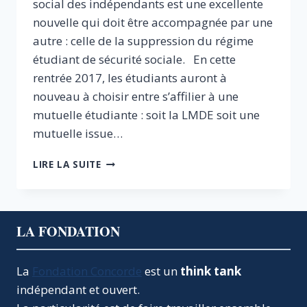
social des indépendants est une excellente
nouvelle qui doit être accompagnée par une
autre : celle de la suppression du régime
étudiant de sécurité sociale. En cette
rentrée 2017, les étudiants auront à
nouveau à choisir entre s’affilier à une
mutuelle étudiante : soit la LMDE soit une
mutuelle issue…
MUTUELLES
LIRE LA SUITE
ÉTUDIANTES
:
METTONS
FIN
LA FONDATION
À
UN
MONOPOLE
La
Fondation Concorde
est un
think tank
NÉFASTE
indépendant et ouvert.