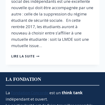
social des indépendants est une excellente
nouvelle qui doit être accompagnée par une
autre : celle de la suppression du régime
étudiant de sécurité sociale. En cette
rentrée 2017, les étudiants auront à
nouveau à choisir entre s’affilier à une
mutuelle étudiante : soit la LMDE soit une
mutuelle issue…
MUTUELLES
LIRE LA SUITE
ÉTUDIANTES
:
METTONS
FIN
LA FONDATION
À
UN
MONOPOLE
La
Fondation Concorde
est un
think tank
NÉFASTE
indépendant et ouvert.