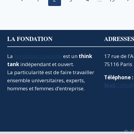
de
précédente
sui
page
LA FONDATION
ADRESSE
La
Fondation Concorde
est un
think
17 rue de l’
tank
indépendant et ouvert.
75116 Paris
La particularité est de faire travailler
Téléphone :
ensemble universitaires, experts,
Mail :
info@
hommes et femmes d’entreprise.
© 2