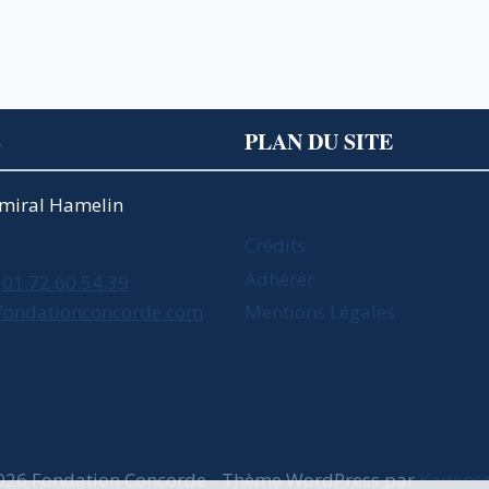
HADDAD
DANS
vante
#GOODEVENINGBUSINESS
SUR
BFM
BUSINESS
S
PLAN DU SITE
Amiral Hamelin
Crédits
Adhérer
01.72.60.54.39
fondationconcorde.com
Mentions Légales
026 Fondation Concorde - Thème WordPress par
Kadenc