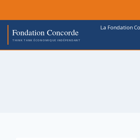
Aller
au
contenu
La Fondation C
Fondation Concorde
THINK TANK ÉCONOMIQUE INDÉPENDANT