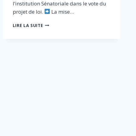
l’institution Sénatoriale dans le vote du
projet de loi.
La mise…
[PRISE
LIRE LA SUITE
DE
PAROLE]
INTERVENTION
DE
JONAS
HADDAD
DANS
#LESDÉBATSDEUROPESOIRWEEKEND
SUR
EUROPE
1