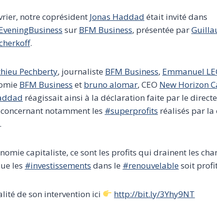
vrier, notre coprésident
Jonas Haddad
était invité dans
veningBusiness
sur
BFM Business
, présentée par
Guill
cherkoff
.
hieu Pechberty
, journaliste
BFM Business
,
Emmanuel LE
nomie
BFM Business
et
bruno alomar
, CEO
New Horizon C
addad
réagissait ainsi à la déclaration faite par le direct
, concernant notamment les
#superprofits
réalisés par l
.
omie capitaliste, ce sont les profits qui drainent les ch
que les
#investissements
dans le
#renouvelable
soit profi
alité de son intervention ici
http://bit.ly/3Yhy9NT