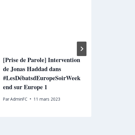
[Prise de Parole] Intervention
[Prise d
de Jonas Haddad dans
de Jona
#LesDébatsdEuropeSoirWeek
#GoodEv
end sur Europe 1
BFM Bus
Par
AdminFC
11 mars 2023
Par
Admin