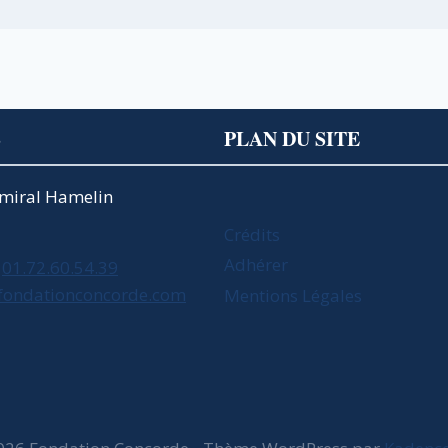
S
PLAN DU SITE
Amiral Hamelin
Crédits
Adhérer
01.72.60.54.39
fondationconcorde.com
Mentions Légales