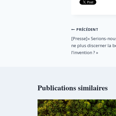
Navigation
PRÉCÉDENT
[Presse]« Serions-nou
de
ne plus discerner la b
l’article
l’invention ? »
Publications similaires