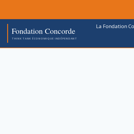
Aller
au
contenu
La Fondation C
Fondation Concorde
THINK TANK ÉCONOMIQUE INDÉPENDANT