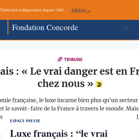
Aller
Think tank indépendant depuis 1997
Adhérer →
au
contenu
Fondation Concorde
ESPACE PRESSE
Luxe français : “le vrai