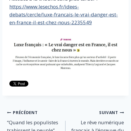
https://www.lesechos.fr/idees-
debats/cercle/luxe-francais-le-vrai-danger-est-
en-france-il-est-chez-nous-2235549
Navigation
PRÉCÉDENT
SUIVANT
“Quand les populistes
Le rêve numérique
de
trahissent le peuple”,
français à l’épreuve du