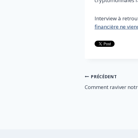
cryptomonnaies fa
Interview à retrou
financière ne vie
Navigation
PRÉCÉDENT
Comment raviver notre
de
l’article