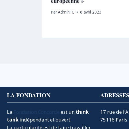
mblée
européenne »
Par
AdminFC
6 avril 2023
23
LA FONDATION
ADRESSE
La
Fondation Concorde
est un
think
17 rue de l’
tank
indépendant et ouvert.
75116 Paris
La particularité est de faire travailler