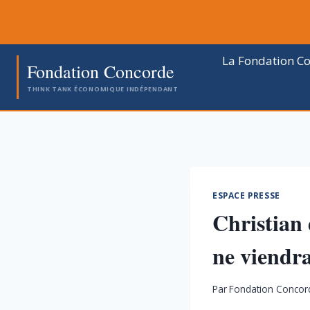
Aller
au
contenu
La Fondation C
Fondation Concorde
THINK TANK ÉCONOMIQUE INDÉPENDANT
ESPACE PRESSE
Christian 
ne viendra
Par
Fondation Concor