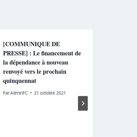
[COMMUNIQUE DE
PRESSE] : Le financement de
la dépendance à nouveau
renvoyé vers le prochain
quinquennat
Par
AdminFC
21 octobre 2021
[Presse]
Haddad e
think t