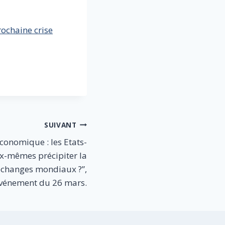
rochaine crise
SUIVANT
onomique : les Etats-
ux-mêmes précipiter la
échanges mondiaux ?”,
événement du 26 mars.