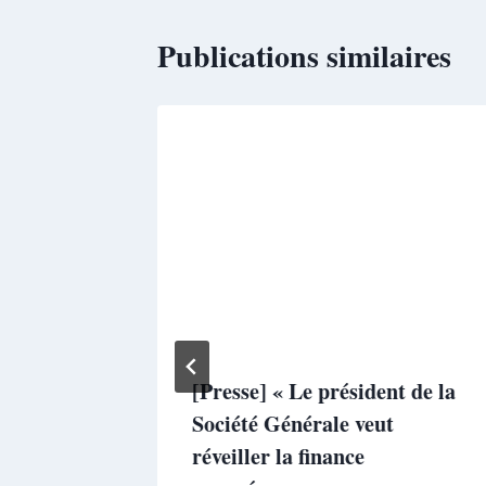
Publications similaires
ervention
[Presse] « Le président de la
s
Société Générale veut
nentLe
réveiller la finance