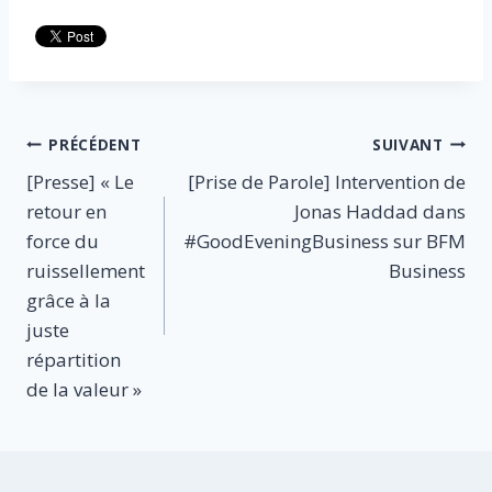
Navigation
PRÉCÉDENT
SUIVANT
[Presse] « Le
[Prise de Parole] Intervention de
de
retour en
Jonas Haddad dans
l’article
force du
#GoodEveningBusiness sur BFM
ruissellement
Business
grâce à la
juste
répartition
de la valeur »