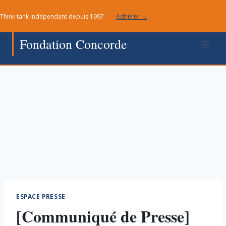
Aller
Think tank indépendant depuis 1997
Adhérer →
au
contenu
Fondation Concorde
ESPACE PRESSE
[Communiqué de Presse]