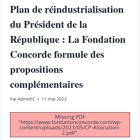
Plan de réindustrialisation
du Président de la
République : La Fondation
Concorde formule des
propositions
complémentaires
Par
AdminFC
11 mai 2023
Missing PDF
"https://www.fondationconcorde.com/wp-
content/uploads/2023/05/CP-Allocution-
2.pdf".