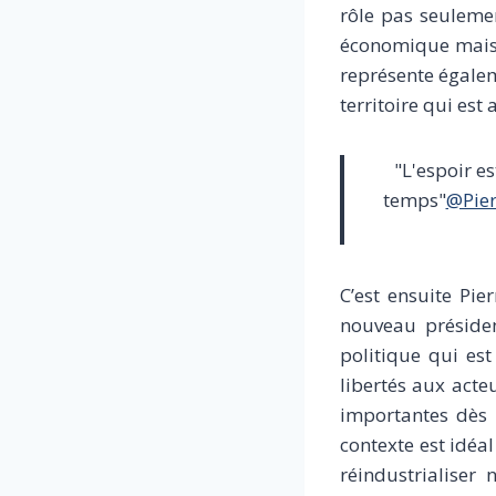
rôle pas seuleme
économique mais 
représente égalem
territoire qui est a
"L'espoir es
temps"
@Pier
C’est ensuite Pie
nouveau présiden
politique qui es
libertés aux acte
importantes dès 
contexte est idéa
réindustrialiser 