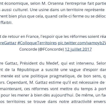
nt économique, selon M. Orsenna l’entreprise fait parti
aussi culturel. Une usine dans un territoire représente
ent bien plus que cela, quand celle-ci ferme ou se délocal
ffaibli.
t de retour en France, l'espoir que les réformes soient réa
reGattaz
#ColloqueTerritoires
pic.twitter.com/vamoyb2
Concorde (@FConcorde)
12 juillet 2017
rre Gattaz, Président du Medef, qui est intervenu. Selon 
t de la République a suscité une vague d’espoir da
t menée est une politique pragmatique, de bon sens, 
urs. Cependant, M. Gattaz estime qu’il est nécessaire de 
maintenant, ces réformes vont mettre du temps à porter
l pour les mener à bien dès aujourd’hui. De même, un fa
nos territoires se trouve dans notre attractivité envers