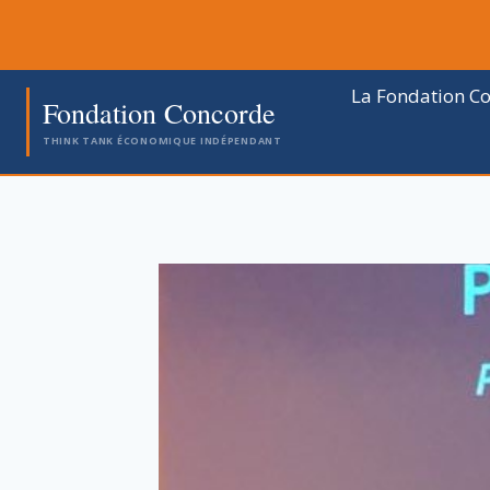
Aller
au
contenu
La Fondation C
Fondation Concorde
THINK TANK ÉCONOMIQUE INDÉPENDANT