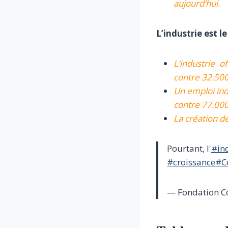
aujourd’hui.
L’industrie est le
L’industrie 
contre 32.500
Un emploi ind
contre 77.000
La création d
Pourtant, l'
#in
#croissance
#C
— Fondation C