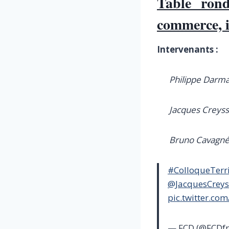
Table rond
commerce, i
Intervenants :
Philippe Darma
Jacques Creyss
Bruno Cavagné,
#ColloqueTerri
@JacquesCreys
pic.twitter.c
— FCD (@FCDfr