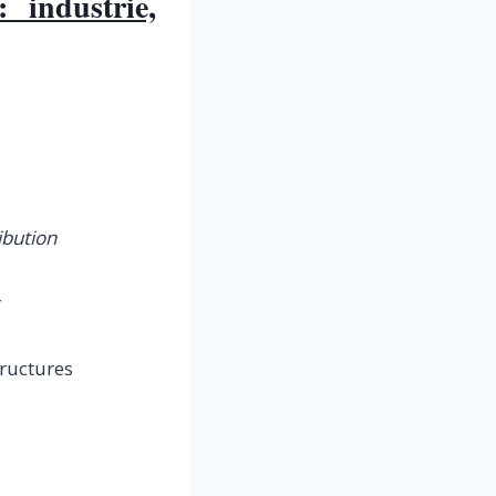
 industrie,
ibution
tructures