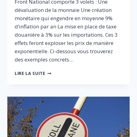
Front National comporte 3 volets : Une
dévaluation de la monnaie Une création
monétaire qui engendre en moyenne 9%
d’inflation par an La mise en place de taxe
douanière à 3% sur les importations. Ces 3
effets feront exploser les prix de manière
exponentielle. Ci-dessous vous trouverez
des exemples concrets…
IMPACT
LIRE LA SUITE
DU
PROGRAMME
DU
FN
SUR
LE
PRIX
DES
BIENS
DU