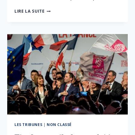
L’ETAT
LIRE LA SUITE
DE
L’OPINION
À
40
JOURS
DU
PREMIER
TOUR
LES TRIBUNES
|
NON CLASSÉ