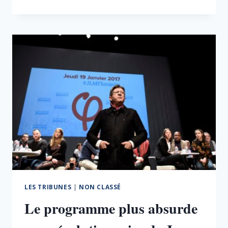
DU
TRAVAIL
:
LA
PROPHÉTIE
AUTO-
RÉALISATRICE
DE
BENOÎT
HAMON
LES TRIBUNES
|
NON CLASSÉ
Le programme plus absurde