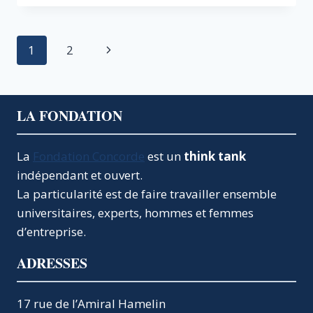
PLUS
ABSURDE
QUE
Navigation
Page
1
2
RÉVOLUTIONNAIRE
DE
de
suivante
JEAN
LUC
page
MÉLENCHON
LA FONDATION
La
Fondation Concorde
est un
think tank
indépendant et ouvert.
La particularité est de faire travailler ensemble
universitaires, experts, hommes et femmes
d’entreprise.
ADRESSES
17 rue de l’Amiral Hamelin