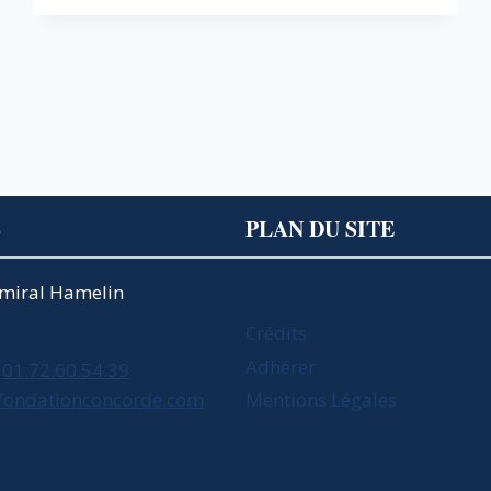
EN
PRÉSENCE
DE
NICOLAS
SARKOZY
S
PLAN DU SITE
Amiral Hamelin
Crédits
Adhérer
01.72.60.54.39
fondationconcorde.com
Mentions Légales