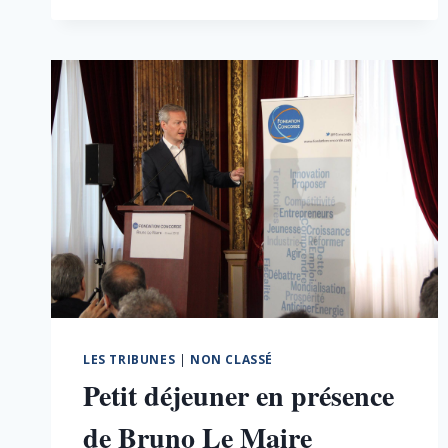
:
LES
PRÉSIDENTS
DE
RÉGION
S’INVITENT
DANS
LE
DÉBAT
–
EN
PRÉSENCE
DE
XAVIER
BERTRAND
LES TRIBUNES
|
NON CLASSÉ
Petit déjeuner en présence
de Bruno Le Maire