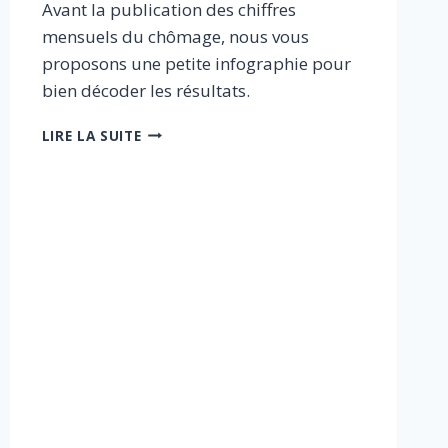
Avant la publication des chiffres
mensuels du chômage, nous vous
proposons une petite infographie pour
bien décoder les résultats.
COMMENT
LIRE LA SUITE
LIRE
LES
CHIFFRES
MENSUELS
DU
CHÔMAGE
?