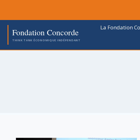
Aller
au
contenu
La Fondation C
Fondation Concorde
THINK TANK ÉCONOMIQUE INDÉPENDANT