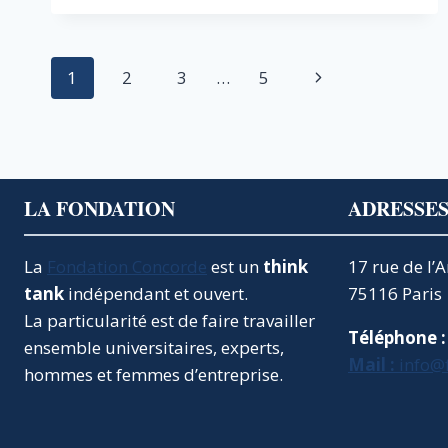
LE
MAIRE
Navigation
Page
1
2
3
…
5
de
suivante
page
LA FONDATION
ADRESSE
La
Fondation Concorde
est un
think
17 rue de l’
tank
indépendant et ouvert.
75116 Paris
La particularité est de faire travailler
Téléphone :
ensemble universitaires, experts,
Mail :
info@
hommes et femmes d’entreprise.