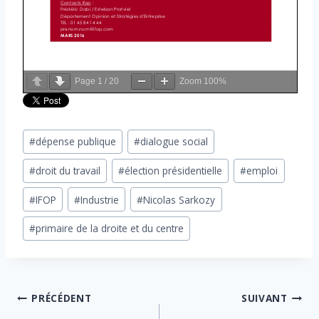
Page
1
/
20
Zoom
100%
Étiquettes
#
dépense publique
#
dialogue social
de
#
droit du travail
#
élection présidentielle
#
emploi
la
publication :
#
IFOP
#
Industrie
#
Nicolas Sarkozy
#
primaire de la droite et du centre
Navigation
PRÉCÉDENT
SUIVANT