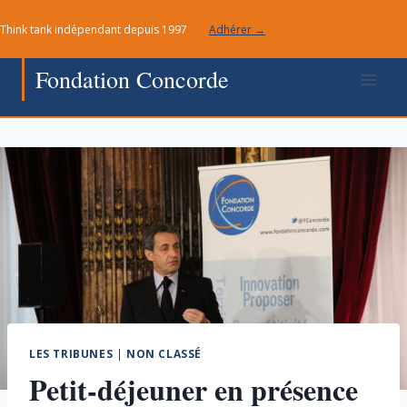
Aller
Think tank indépendant depuis 1997
Adhérer →
au
contenu
Fondation Concorde
LES TRIBUNES
|
NON CLASSÉ
Petit-déjeuner en présence