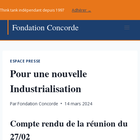
Aller
Think tank indépendant depuis 1997
Adhérer →
au
contenu
Fondation Concorde
ESPACE PRESSE
Pour une nouvelle
Industrialisation
Par
Fondation Concorde
14 mars 2024
Compte rendu de la réunion du
27/02