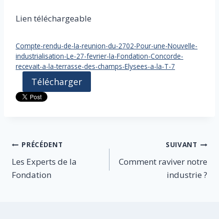
Lien téléchargeable
Compte-rendu-de-la-reunion-du-2702-Pour-une-Nouvelle-
industrialisation-Le-27-fevrier-la-Fondation-Concorde-
recevait-a-la-terrasse-des-champs-Elysees-a-la-T-7
Télécharger
Navigation
PRÉCÉDENT
SUIVANT
Les Experts de la
Comment raviver notre
de
Fondation
industrie ?
l’article