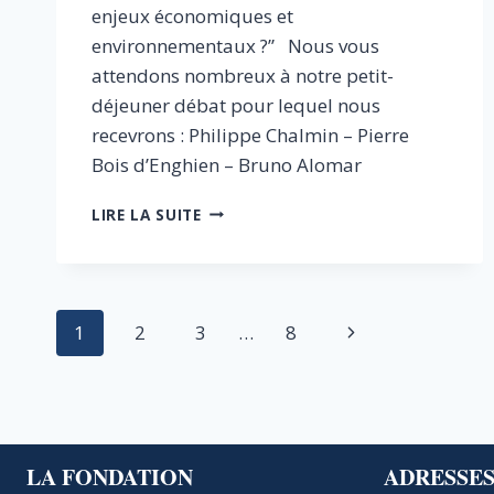
enjeux économiques et
environnementaux ?” Nous vous
attendons nombreux à notre petit-
déjeuner débat pour lequel nous
recevrons : Philippe Chalmin – Pierre
Bois d’Enghien – Bruno Alomar
HUILE
LIRE LA SUITE
DE
PALME
:
QUELS
Navigation
ENJEUX
Page
1
2
3
…
8
ÉCONOMIQUES
de
ET
suivante
ENVIRONNEMENTAUX
page
?
LA FONDATION
ADRESSE