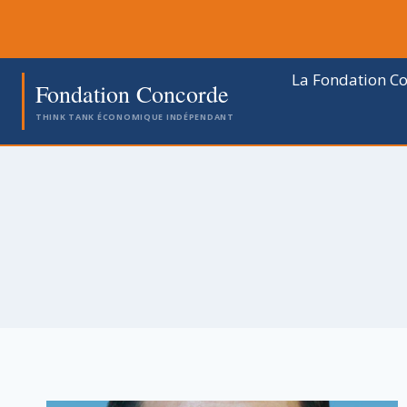
Aller
au
contenu
La Fondation C
Fondation Concorde
THINK TANK ÉCONOMIQUE INDÉPENDANT