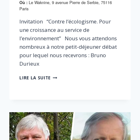
Le Waknine, 9 avenue Pierre de Serbie, 75116
Où :
Paris
Invitation “Contre l’écologisme. Pour
une croissance au service de
l’environnement” Nous vous attendons
nombreux à notre petit-déjeuner débat
pour lequel nous recevrons : Bruno
Durieux
CONTRE
LIRE LA SUITE
L’ÉCOLOGISME.
POUR
UNE
CROISSANCE
AU
SERVICE
DE
L’ENVIRONNEMENT