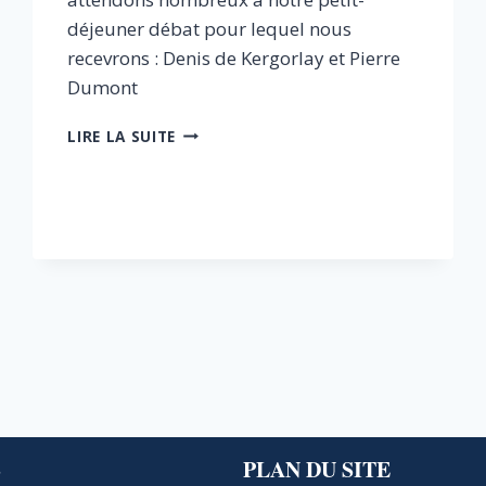
déjeuner débat pour lequel nous
recevrons : Denis de Kergorlay et Pierre
Dumont
EOLIENNES
LIRE LA SUITE
:
CHRONIQUE
D’UN
NAUFRAGE
ANNONCÉ
S
PLAN DU SITE