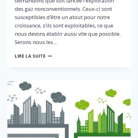
demandons que soit lancée l’exploration
des gaz nonconventionnels. Ceux-ci sont
susceptibles d’être un atout pour notre
croissance, s’ils sont exploitables, ce que
nous devons établir aussi vite que possible.
Serons-nous les…
GAZ
LIRE LA SUITE
DE
SCHISTE
:
UN
BLOCAGE
ABSURDE
ET
COÛTEUX
POUR
LE
PAYS