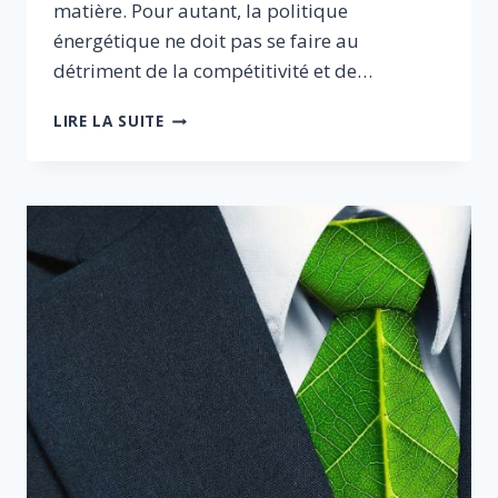
matière. Pour autant, la politique
énergétique ne doit pas se faire au
détriment de la compétitivité et de…
QUELLE
LIRE LA SUITE
TRANSITION
ÉNERGÉTIQUE
POUR
LA
FRANCE
?
PRIORITÉ
À
L’EMPLOI
ET
À
L’ENVIRONNEMENT