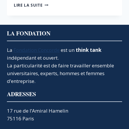
LE
LIRE LA SUITE
NUCLÉAIRE
DU
FUTUR,
UN
LA FONDATION
ATOUT
DE
DÉVELOPPEMENT
La
Fondation Concorde
est un
think tank
DURABLE
indépendant et ouvert.
La particularité est de faire travailler ensemble
universitaires, experts, hommes et femmes
d’entreprise.
ADRESSES
17 rue de l’Amiral Hamelin
75116 Paris