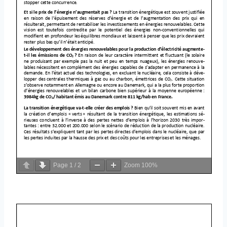
Page
1
/
2
Zoom
100%