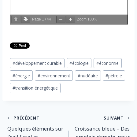
Page
1
/
44
Zoom
100%
Étiquettes
#
développement durable
#
écologie
#
économie
de
#
énergie
#
environnement
#
nucléaire
#
pétrole
la
publication :
#
transition énergétique
Navigation
PRÉCÉDENT
SUIVANT
Quelques éléments sur
Croissance bleue – Des
de
l’exil fiscal et
emplois demain, pour