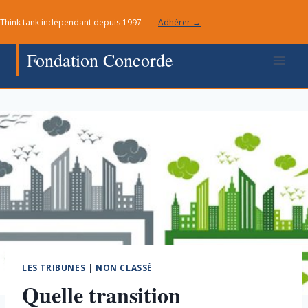
Aller
Think tank indépendant depuis 1997
Adhérer →
au
contenu
Fondation Concorde
LES TRIBUNES
|
NON CLASSÉ
Quelle transition