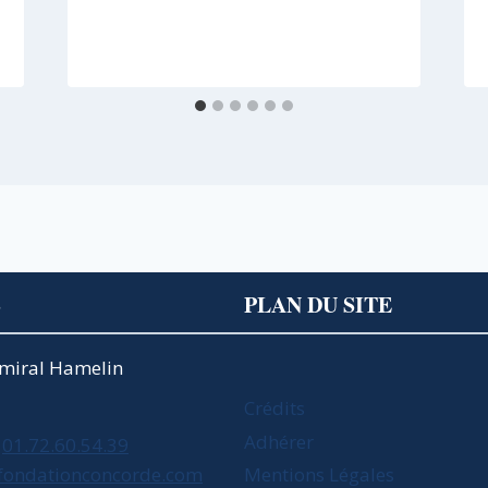
S
PLAN DU SITE
Amiral Hamelin
Crédits
Adhérer
01.72.60.54.39
fondationconcorde.com
Mentions Légales