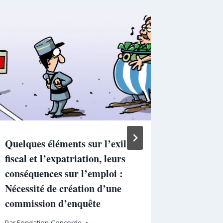
Quelques éléments sur l’exil
Dépense 
fiscal et l’expatriation, leurs
défi(s) 
conséquences sur l’emploi :
Par
Fondat
Nécessité de création d’une
20 février 
commission d’enquête
Par
Fondation Concorde