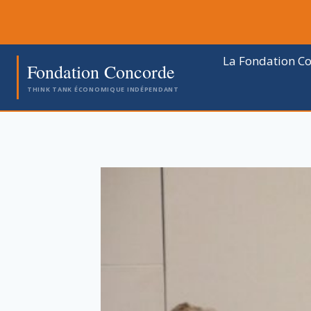
Aller
au
contenu
La Fondation C
Fondation Concorde
THINK TANK ÉCONOMIQUE INDÉPENDANT