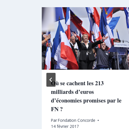
I
Où se cachent les 213
milliards d’euros
ustrie
d’économies promises par le
FN ?
Par
Fondation Concorde
14 février 2017