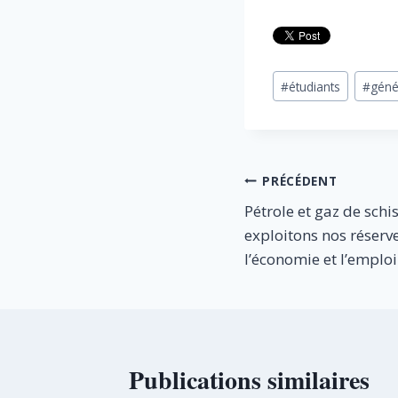
Étiquettes
#
étudiants
#
géné
de
la
publication :
Navigation
PRÉCÉDENT
Pétrole et gaz de schi
de
exploitons nos réserve
l’article
l’économie et l’emploi
Publications similaires