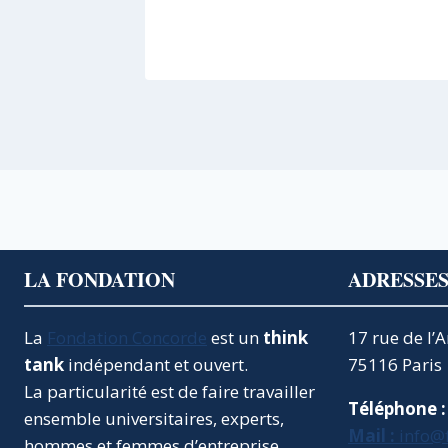
LA FONDATION
ADRESSE
La
Fondation Concorde
est un
think
17 rue de l’
tank
indépendant et ouvert.
75116 Paris
La particularité est de faire travailler
Téléphone :
ensemble universitaires, experts,
Mail :
info@
hommes et femmes d’entreprise.