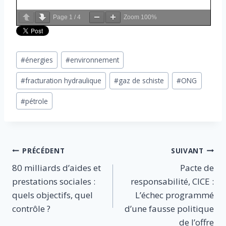
Page
1
/
4
Zoom
100%
Étiquettes
#
énergies
#
environnement
de
#
fracturation hydraulique
#
gaz de schiste
#
ONG
la
publication :
#
pétrole
Navigation
PRÉCÉDENT
SUIVANT
80 milliards d’aides et
Pacte de
de
prestations sociales :
responsabilité, CICE :
l’article
quels objectifs, quel
L’échec programmé
contrôle ?
d’une fausse politique
de l’offre