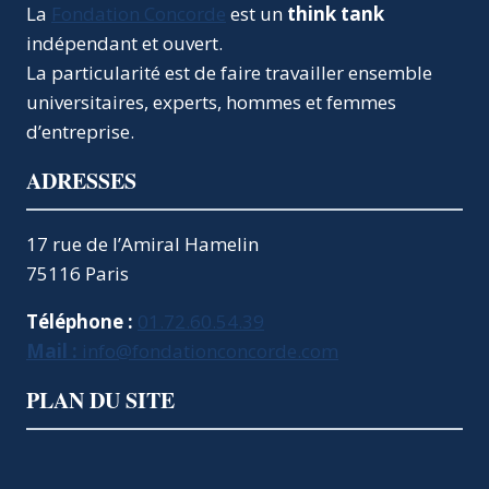
La
Fondation Concorde
est un
think tank
NOS
indépendant et ouvert.
RÉSERVES
:
La particularité est de faire travailler ensemble
RELANÇONS
universitaires, experts, hommes et femmes
L’INDUSTRIE,
d’entreprise.
L’ÉCONOMIE
ET
ADRESSES
L’EMPLOI
17 rue de l’Amiral Hamelin
75116 Paris
Téléphone :
01.72.60.54.39
Mail :
info@fondationconcorde.com
PLAN DU SITE