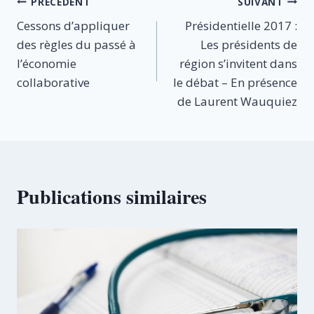
Navigation
PRÉCÉDENT
SUIVANT
Cessons d’appliquer
Présidentielle 2017 :
de
des règles du passé à
Les présidents de
l’article
l’économie
région s’invitent dans
collaborative
le débat – En présence
de Laurent Wauquiez
Publications similaires