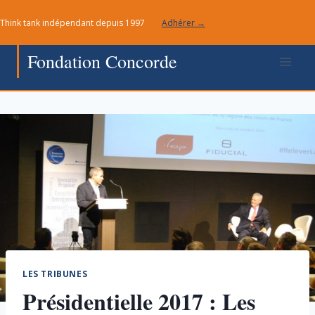
Aller
Think tank indépendant depuis 1997
Adhérer →
au
contenu
Fondation Concorde
LES TRIBUNES
Présidentielle 2017 : Les