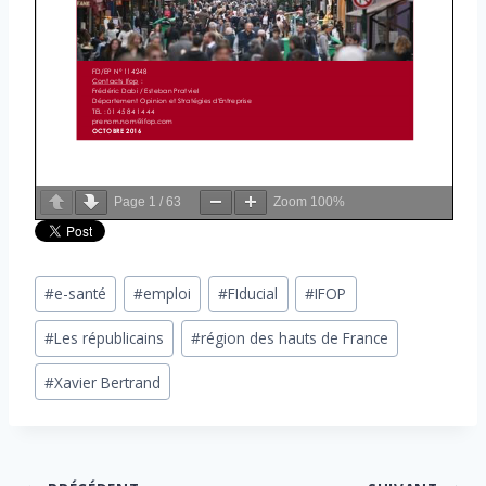
Page
1
/
63
Zoom
100%
Étiquettes
#
e-santé
#
emploi
#
FIducial
#
IFOP
de
#
Les républicains
#
région des hauts de France
la
publication :
#
Xavier Bertrand