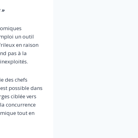
 »
onomiques
emploi un outil
rileux en raison
ond pas à la
inexploités.
ie des chefs
 est possible dans
rges ciblée vers
 la concurrence
omique tout en