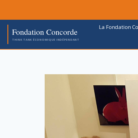
Aller
au
contenu
La Fondation C
Fondation Concorde
THINK TANK ÉCONOMIQUE INDÉPENDANT