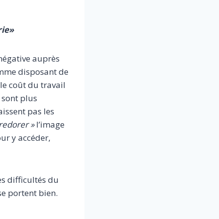
rie»
 négative auprès
comme disposant de
ble coût du travail
 sont plus
aissent pas les
 redorer »
l’image
our y accéder,
s difficultés du
se portent bien.