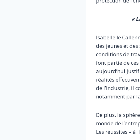
protection de l’e
« L
Isabelle le Callen
des jeunes et des
conditions de trava
font partie de ces
aujourd’hui justif
réalités effective
de l’industrie, il
notamment par la 
De plus, la sphèr
monde de l’entrepr
Les réussites « à l