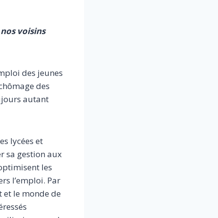
nos voisins
mploi des jeunes
de chômage des
ujours autant
es lycées et
er sa gestion aux
optimisent les
ers l’emploi. Par
t et le monde de
téressés