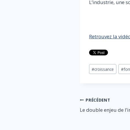
L’industrie, une s
Retrouvez la vidé
Étiquettes
#
croissance
#
for
de
la
publication :
Navigation
PRÉCÉDENT
Le double enjeu de l’i
de
l’article