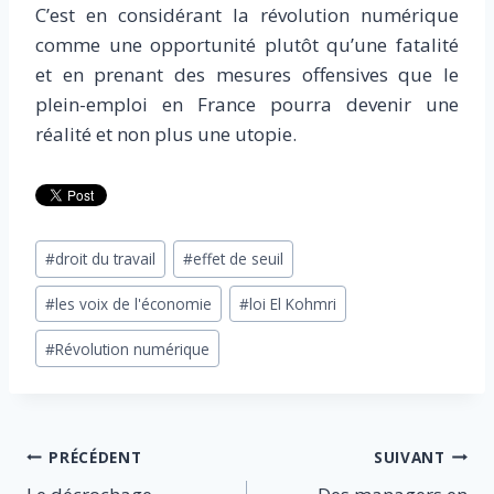
C’est en considérant la révolution numérique
comme une opportunité plutôt qu’une fatalité
et en prenant des mesures offensives que le
plein-emploi en France pourra devenir une
réalité et non plus une utopie.
Étiquettes
#
droit du travail
#
effet de seuil
de
#
les voix de l'économie
#
loi El Kohmri
la
publication :
#
Révolution numérique
Navigation
PRÉCÉDENT
SUIVANT