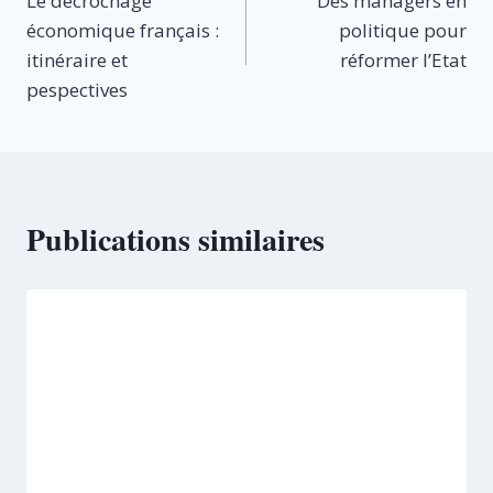
Le décrochage
Des managers en
de
économique français :
politique pour
l’article
itinéraire et
réformer l’Etat
pespectives
Publications similaires