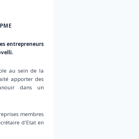
s PME
des entrepreneurs
elli.
ble au sein de la
ité apporter des
panouir dans un
ntreprises membres
crétaire d'Etat en