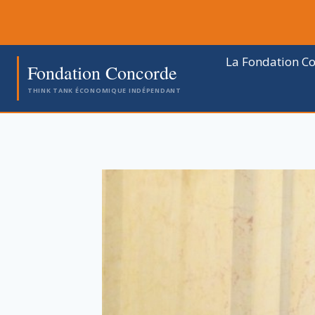
Aller
au
contenu
La Fondation C
Fondation Concorde
THINK TANK ÉCONOMIQUE INDÉPENDANT