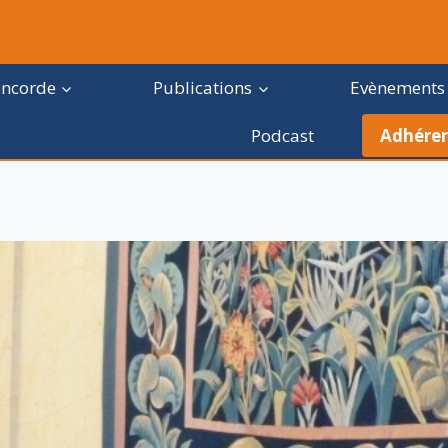
oncorde
Publications
Evènements
Podcast
Adhérer