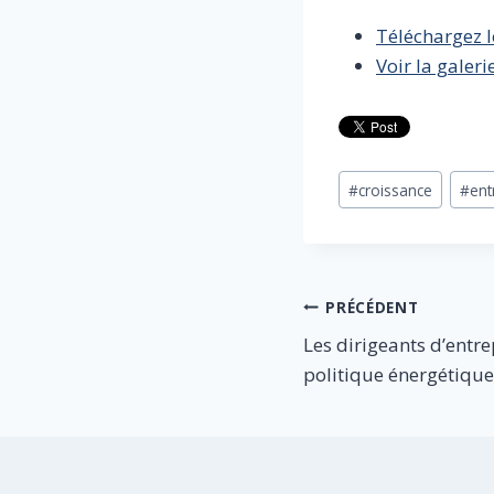
Téléchargez l
Voir la galer
Étiquettes
#
croissance
#
ent
de
la
publication :
Navigation
PRÉCÉDENT
Les dirigeants d’entre
de
politique énergétique
l’article