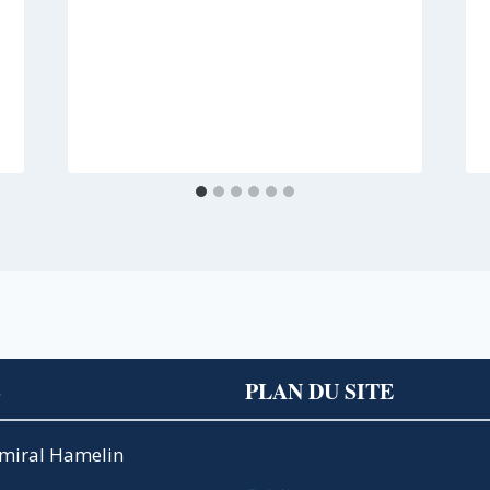
S
PLAN DU SITE
Amiral Hamelin