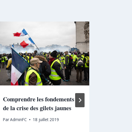
Comprendre les fondements
Assuran
de la crise des gilets jaunes
inégalité
croissa
Par
AdminFC
18 juillet 2019
extérieur