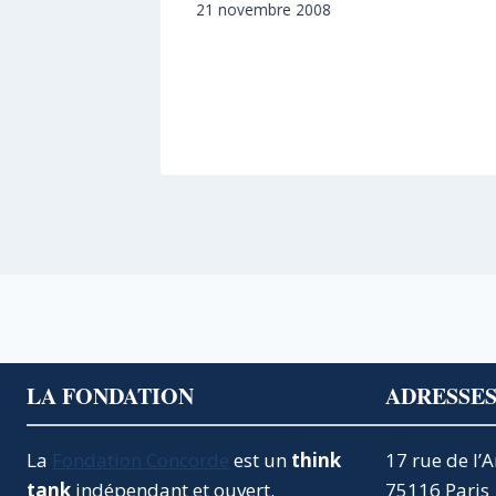
21 novembre 2008
LA FONDATION
ADRESSE
La
Fondation Concorde
est un
think
17 rue de l’
tank
indépendant et ouvert.
75116 Paris