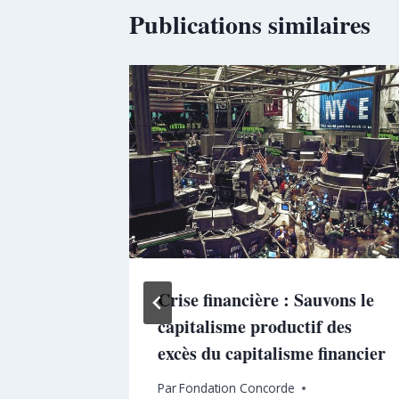
Publications similaires
lture
Crise financière : Sauvons le
capitalisme productif des
excès du capitalisme financier
0 mai 2016
Par
Fondation Concorde