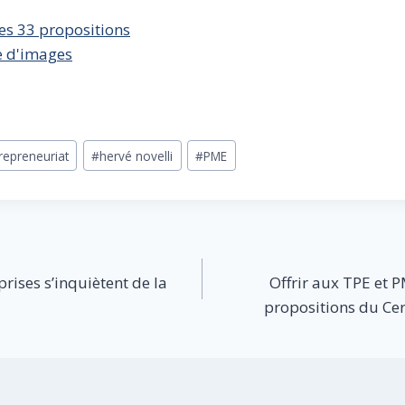
es 33 propositions
ie d'images
repreneuriat
#
hervé novelli
#
PME
prises s’inquiètent de la
Offrir aux TPE et P
propositions du Ce