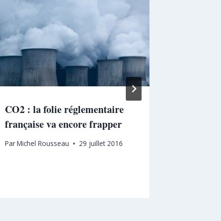
CO2 : la folie réglementaire
Colloque
française va encore frapper
n’oublio
! »
Par
Michel Rousseau
29 juillet 2016
Par
Fondat
12 juillet 2