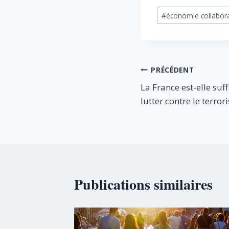
Étiquettes
#
économie collabora
de
la
publication :
Navigation
PRÉCÉDENT
La France est-elle s
de
lutter contre le terror
l’article
Publications similaires