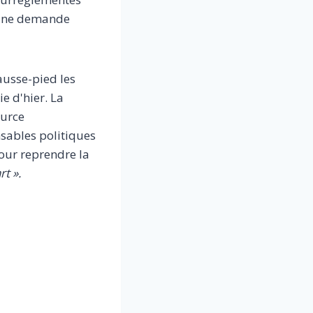
t une demande
ausse-pied les
e d'hier. La
ource
sables politiques
our reprendre la
t ».