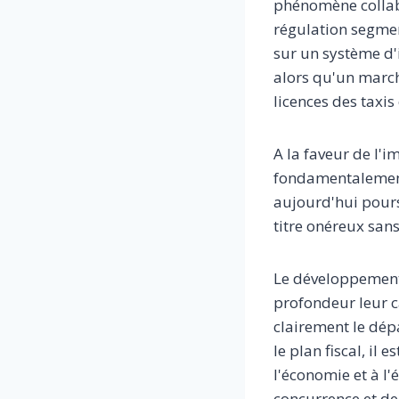
phénomène collabo
régulation segmen
sur un système d'i
alors qu'un march
licences des taxis
A la faveur de l'i
fondamentalement 
aujourd'hui pours
titre onéreux sans
Le développement 
profondeur leur ca
clairement le dép
le plan fiscal, il
l'économie et à l'
concurrence et de 