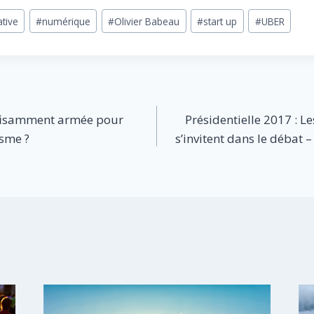
tive
#
numérique
#
Olivier Babeau
#
start up
#
UBER
uffisamment armée pour
Présidentielle 2017 : L
isme ?
s’invitent dans le débat 