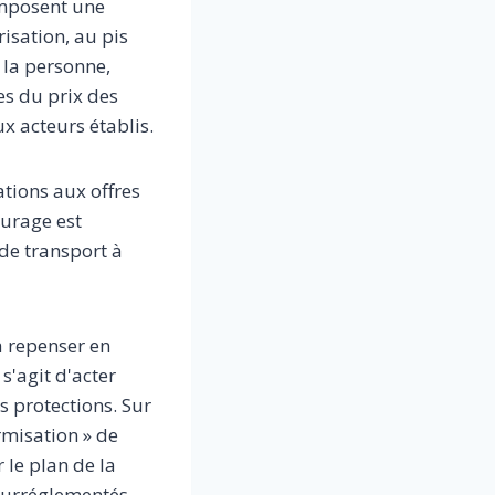
imposent une
sation, au pis
 la personne,
es du prix des
x acteurs établis.
ations aux offres
turage est
de transport à
à repenser en
 s'agit d'acter
s protections. Sur
ormisation » de
r le plan de la
 surréglementés