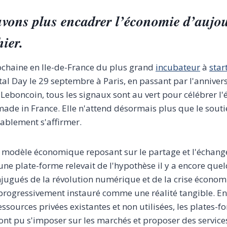
vons plus encadrer l’économie d’aujo
hier.
ochaine en Ile-de-France du plus grand
incubateur
à
star
tal Day le 29 septembre à Paris, en passant par l'anniver
 Leboncoin, tous les signaux sont au vert pour célébrer 
 made in France. Elle n'attend désormais plus que le sout
tablement s'affirmer.
modèle économique reposant sur le partage et l'échange
une plate-forme relevait de l'hypothèse il y a encore que
onjugués de la révolution numérique et de la crise écono
t progressivement instauré comme une réalité tangible. E
ssources privées existantes et non utilisées, les plates-f
ont pu s'imposer sur les marchés et proposer des service