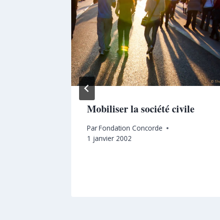
: Quelles
Mobiliser la société civile
ndre aux
Par
Fondation Concorde
1 janvier 2002
2 mai 2016