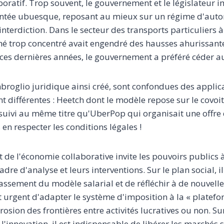
ratif. Trop souvent, le gouvernement et le législateur 
tée ubuesque, reposant au mieux sur un régime d'autori
nterdiction. Dans le secteur des transports particuliers à
é trop concentré avait engendré des hausses ahurissant
 ces dernières années, le gouvernement a préféré céder au
mbroglio juridique ainsi créé, sont confondues des applic
différentes : Heetch dont le modèle repose sur le covoi
uivi au même titre qu'UberPop qui organisait une offre 
 en respecter les conditions légales !
de l'économie collaborative invite les pouvoirs publics 
dre d'analyse et leurs interventions. Sur le plan social, il
assement du modèle salarial et de réfléchir à de nouvelle
 est urgent d'adapter le système d'imposition à la « platef
érosion des frontières entre activités lucratives ou non. Su
l'innovation, il est indispensable de libérer les marchés