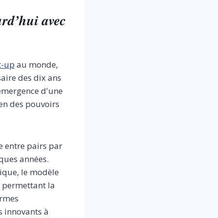
urd’hui avec
t-up
au monde,
saire des dix ans
l'émergence d'une
ien des pouvoirs
 entre pairs par
lques années.
mique, le modèle
n permettant la
ormes
s innovants à