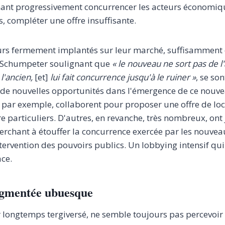
ant progressivement concurrencer les acteurs économiqu
s, compléter une offre insuffisante.
urs fermement implantés sur leur marché, suffisamment 
 Schumpeter soulignant que
« le nouveau ne sort pas de l
 l'ancien,
[et]
lui fait concurrence jusqu'à le ruiner »
, se so
 de nouvelles opportunités dans l'émergence de ce nouv
, par exemple, collaborent pour proposer une offre de loc
 particuliers. D'autres, en revanche, très nombreux, ont 
erchant à étouffer la concurrence exercée par les nouve
tervention des pouvoirs publics. Un lobbying intensif qui
ace.
egmentée ubuesque
ir longtemps tergiversé, ne semble toujours pas percevoi