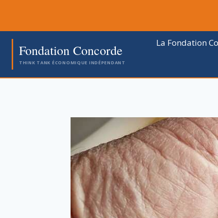
Aller
au
contenu
La Fondation C
Fondation Concorde
THINK TANK ÉCONOMIQUE INDÉPENDANT