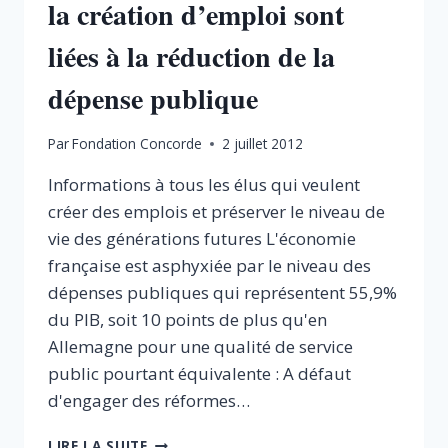
la création d’emploi sont
LOI
DE
liées à la réduction de la
FINANCES
2013
dépense publique
À
L’OBJECTIF
MANQUÉ
Par
Fondation Concorde
2 juillet 2012
DE
LA
Informations à tous les élus qui veulent
RÉINDUSTRIALISATION.
créer des emplois et préserver le niveau de
vie des générations futures L'économie
française est asphyxiée par le niveau des
dépenses publiques qui représentent 55,9%
du PIB, soit 10 points de plus qu'en
Allemagne pour une qualité de service
public pourtant équivalente : A défaut
d'engager des réformes…
LA
LIRE LA SUITE