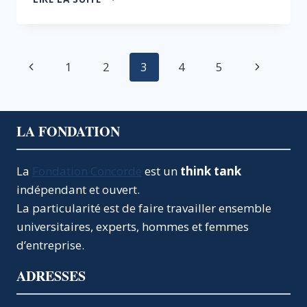
TERRITOIRES,
LES
ENTREPRISES
ET
Navigation
Page
Page
1
2
3
4
5
L’EMPLOI
:
de
précédente
suivante
MISE
EN
page
PLACE
LA FONDATION
DES
GROUPES
D’ENTREPRENEURS
La
Fondation Concorde
est un
think tank
ET
indépendant et ouvert.
CRÉATION
La particularité est de faire travailler ensemble
DES
universitaires, experts, hommes et femmes
RÉSEAUX
INTELLIGENTS
d’entreprise.
ADRESSES