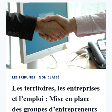
UN
ENJEU
NATIONAL
POUR
LA
CROISSANCE,
L’EMPLOI
ET
LE
POUVOIR
D’ACHAT
LES TRIBUNES
|
NON CLASSÉ
Les territoires, les entreprises
et l’emploi : Mise en place
des groupes d’entrepreneurs