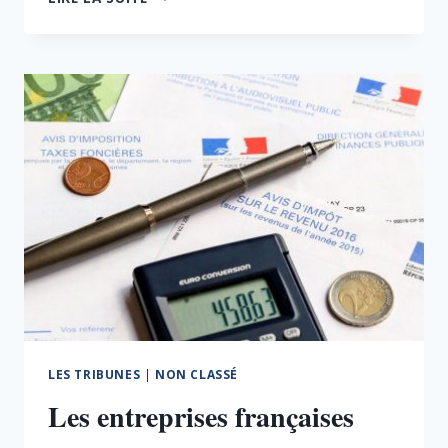
RELANCE
DE
L’ÉCONOMIE
ET
LA
CRÉATION
D’EMPLOI
SONT
LIÉES
À
LA
RÉDUCTION
DE
LA
DÉPENSE
PUBLIQUE
LES TRIBUNES
|
NON CLASSÉ
Les entreprises françaises