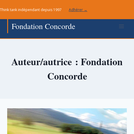
Aller
Think tank indépendant depuis 1997
Adhérer →
au
contenu
Fondation Concorde
Auteur/autrice : Fondation
Concorde