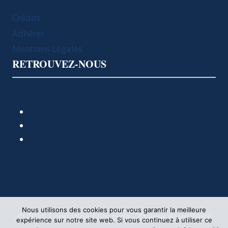
Crédits
Adhérer
Mentions Légales
RETROUVEZ-NOUS
Nous utilisons des cookies pour vous garantir la meilleure
© 2026 Fondation Concorde - Thème WordPress
expérience sur notre site web. Si vous continuez à utiliser ce