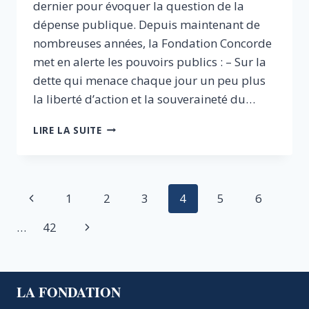
dernier pour évoquer la question de la
dépense publique. Depuis maintenant de
nombreuses années, la Fondation Concorde
met en alerte les pouvoirs publics : – Sur la
dette qui menace chaque jour un peu plus
la liberté d’action et la souveraineté du…
DÉPENSE
LIRE LA SUITE
PUBLIQUE
:
QUEL(S)
DÉFI(S)
Navigation
Page
1
2
3
4
5
6
POUR
LA
de
précédente
Page
…
42
FRANCE
?
page
suivante
LA FONDATION