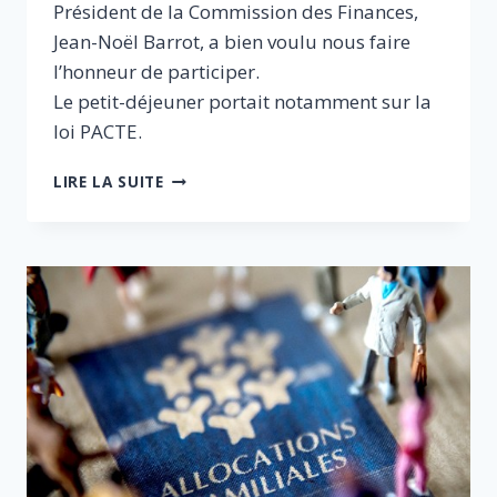
Président de la Commission des Finances,
Jean-Noël Barrot, a bien voulu nous faire
l’honneur de participer.
Le petit-déjeuner portait notamment sur la
loi PACTE.
COMPTE
LIRE LA SUITE
RENDU
DU
PETIT-
DÉJEUNER
DÉBAT
EN
PRÉSENCE
DE
JEAN-
NOËL
BARROT