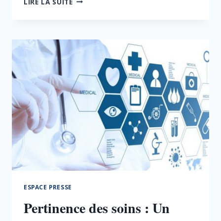
LIRE LA SUITE
PÉNURIE
DE
MÉDICAMENTS
:
UN
RISQUE
ÉCONOMIQUE
ET
UN
ENJEU
DE
SANTÉ
PUBLIQUE
ESPACE PRESSE
Pertinence des soins : Un