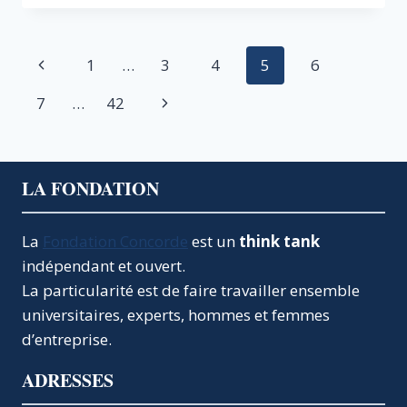
SOINS
:
UN
Navigation
Page
1
…
3
4
5
6
LEVIER
POUR
de
précédente
Page
7
…
42
UN
SYSTÈME
page
suivante
MÉDICAL
PLUS
SÛR
LA FONDATION
ET
MOINS
COÛTEUX
La
Fondation Concorde
est un
think tank
indépendant et ouvert.
La particularité est de faire travailler ensemble
universitaires, experts, hommes et femmes
d’entreprise.
ADRESSES