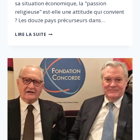
sa situation économique, la "passion
religieuse" est-elle une attitude qui convient
? Les douze pays précurseurs dans…
POURQUOI
LIRE LA SUITE
NICOLAS
HULOT
A
EU
RAISON
DE
RENONCER