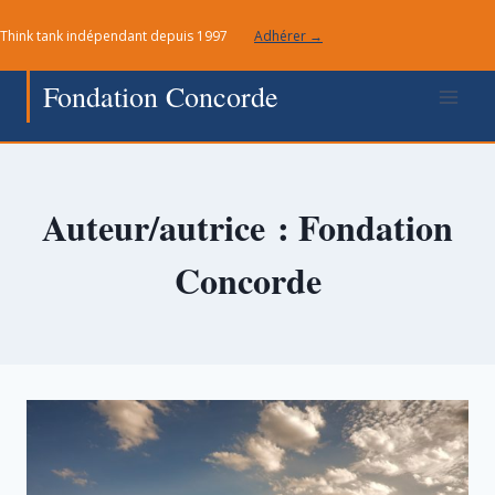
Aller
Think tank indépendant depuis 1997
Adhérer →
au
contenu
Fondation Concorde
Auteur/autrice : Fondation
Concorde