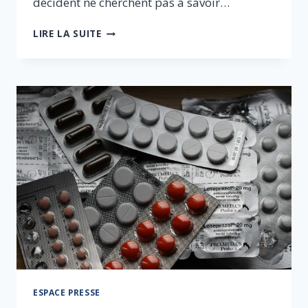
décident ne cherchent pas à savoir…
POURQUOI
LIRE LA SUITE
NICOLAS
HULOT
A
EU
RAISON
DE
RENONCER
ESPACE PRESSE