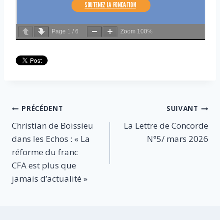
Page
1
/
6
Zoom
100%
Navigation
PRÉCÉDENT
SUIVANT
Christian de Boissieu
La Lettre de Concorde
de
dans les Echos : « La
N°5/ mars 2026
l’article
réforme du franc
CFA est plus que
jamais d’actualité »