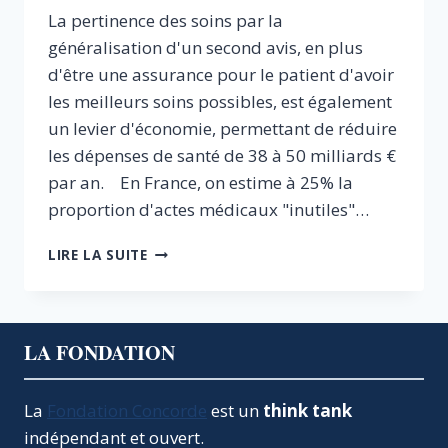
La pertinence des soins par la
généralisation d'un second avis, en plus
d'être une assurance pour le patient d'avoir
les meilleurs soins possibles, est également
un levier d'économie, permettant de réduire
les dépenses de santé de 38 à 50 milliards €
par an. En France, on estime à 25% la
proportion d'actes médicaux "inutiles"…
PERTINENCE
LIRE LA SUITE
DES
SOINS
:
UN
LA FONDATION
LEVIER
POUR
UN
La
Fondation Concorde
est un
think tank
SYSTÈME
indépendant et ouvert.
MÉDICAL