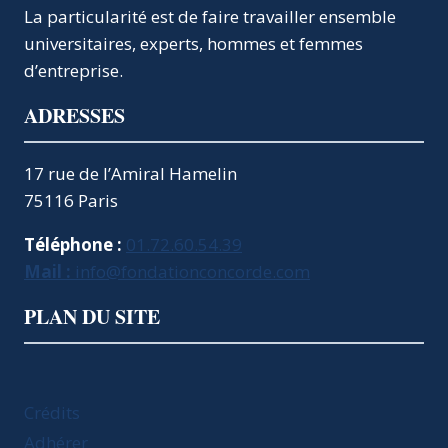
PLUS
La particularité est de faire travailler ensemble
SÛR
universitaires, experts, hommes et femmes
ET
d’entreprise.
MOINS
COÛTEUX
ADRESSES
17 rue de l’Amiral Hamelin
75116 Paris
Téléphone :
01.72.60.54.39
Mail :
info@fondationconcorde.com
PLAN DU SITE
Crédits
Adhérer