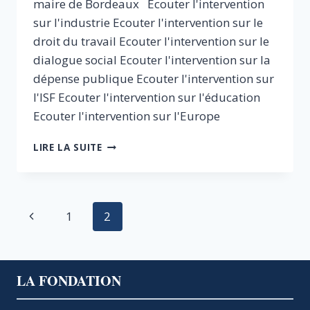
maire de Bordeaux Ecouter l'intervention
sur l'industrie Ecouter l'intervention sur le
droit du travail Ecouter l'intervention sur le
dialogue social Ecouter l'intervention sur la
dépense publique Ecouter l'intervention sur
l'ISF Ecouter l'intervention sur l'éducation
Ecouter l'intervention sur l'Europe
7
LIRE LA SUITE
ACTIONS
POUR
REDRESSER
LE
Navigation
Page
1
2
PAYS
ET
de
précédente
REDONNER
CONFIANCE
page
À
LA FONDATION
LA
JEUNESSE