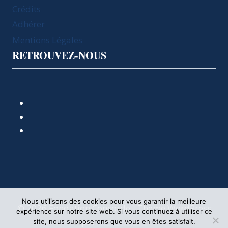
Crédits
Adhérer
Mentions Légales
RETROUVEZ-NOUS
Nous utilisons des cookies pour vous garantir la meilleure
© 2026 Fondation Concorde - Thème WordPress
expérience sur notre site web. Si vous continuez à utiliser ce
par
Kadence WP
site, nous supposerons que vous en êtes satisfait.