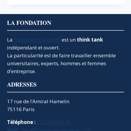
QUELS
SCÉNARIOS
ÉNERGÉTIQUES
LA FONDATION
POUR
2050
?
La
Fondation Concorde
est un
think tank
indépendant et ouvert.
La particularité est de faire travailler ensemble
universitaires, experts, hommes et femmes
d’entreprise.
ADRESSES
17 rue de l’Amiral Hamelin
75116 Paris
Téléphone :
01.72.60.54.39
Mail :
info@fondationconcorde.com