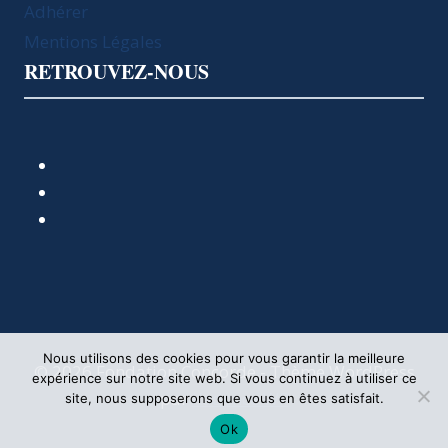
Adhérer
Mentions Légales
RETROUVEZ-NOUS
Nous utilisons des cookies pour vous garantir la meilleure
© 2026 Fondation Concorde - Thème WordPress
expérience sur notre site web. Si vous continuez à utiliser ce
par
Kadence WP
site, nous supposerons que vous en êtes satisfait.
Ok