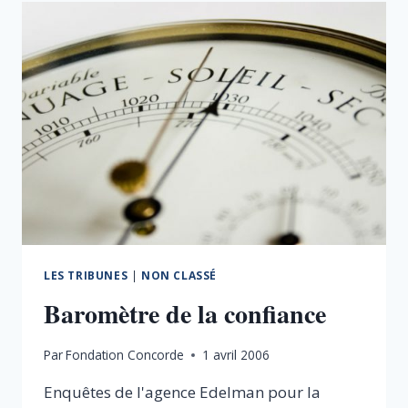
DE
LA
DÉPENSE
PUBLIQUE
DANS
LES
TERRITOIRES
–
LIBÉRONS
L’ESPRIT
CRITIQUE
ET
L’INITIATIVE
DES
DÉCIDEURS
LES TRIBUNES
|
NON CLASSÉ
LOCAUX
Baromètre de la confiance
Par
Fondation Concorde
1 avril 2006
Enquêtes de l'agence Edelman pour la