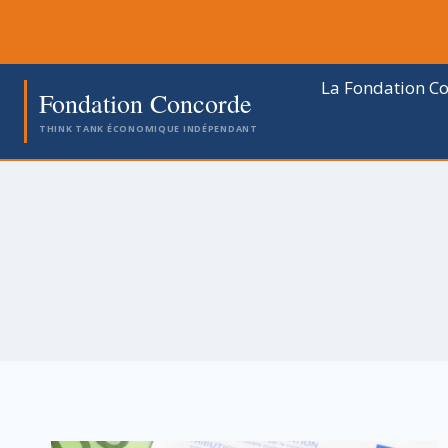
Aller
au
contenu
La Fondation C
Fondation Concorde
THINK TANK ÉCONOMIQUE INDÉPENDANT