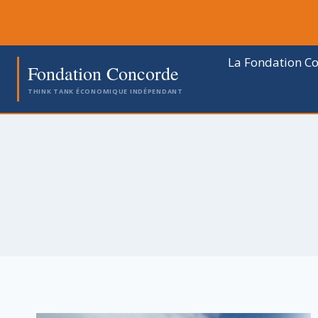
Aller
au
contenu
La Fondation C
Fondation Concorde
THINK TANK ÉCONOMIQUE INDÉPENDANT