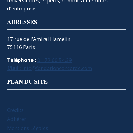
universitaires, experts, hommes et femmes
d’entreprise.
ADRESSES
17 rue de l’Amiral Hamelin
75116 Paris
Téléphone :
01.72.60.54.39
Mail :
info@fondationconcorde.com
PLAN DU SITE
Crédits
Adhérer
Mentions Légales