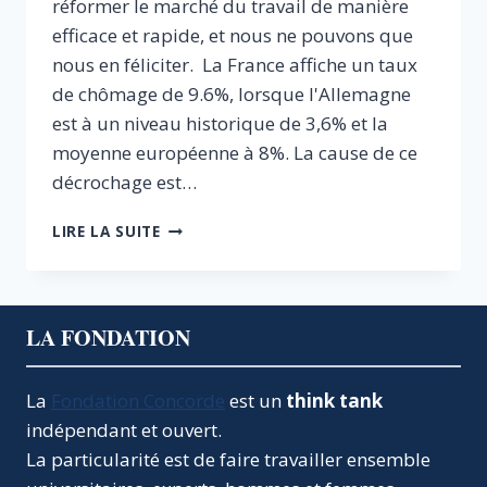
réformer le marché du travail de manière
efficace et rapide, et nous ne pouvons que
nous en féliciter. La France affiche un taux
de chômage de 9.6%, lorsque l'Allemagne
est à un niveau historique de 3,6% et la
moyenne européenne à 8%. La cause de ce
décrochage est…
DROIT
LIRE LA SUITE
DU
TRAVAIL
:
UNE
LA FONDATION
ORDONNANCE
POUR
SOIGNER
La
Fondation Concorde
est un
think tank
UN
indépendant et ouvert.
MAL
PROFOND
La particularité est de faire travailler ensemble